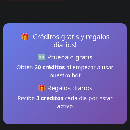
🎁 ¡Créditos gratis y regalos
diarios!
🆓 Pruébalo gratis
Obtén
20 créditos
al empezar a usar
nuestro bot
🎁 Regalos diarios
Recibe
3 créditos
cada día por estar
activo