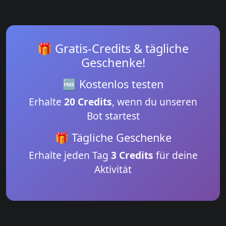
🎁 Gratis-Credits & tägliche
Geschenke!
🆓 Kostenlos testen
Erhalte
20 Credits
, wenn du unseren
Bot startest
🎁 Tägliche Geschenke
Erhalte jeden Tag
3 Credits
für deine
Aktivität